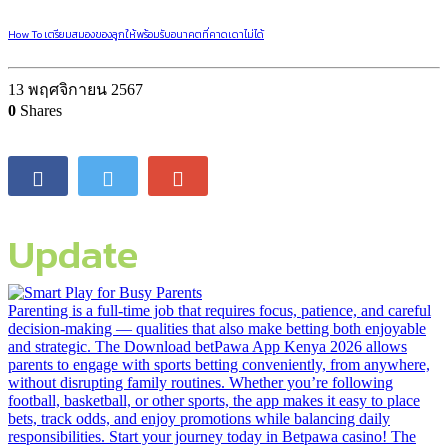
How To เตรียมสมองของลูกให้พร้อมรับอนาคตที่คาดเดาไม่ได้
13 พฤศจิกายน 2567
0
Shares
Update
Parenting is a full-time job that requires focus, patience, and careful
decision-making — qualities that also make betting both enjoyable
and strategic. The Download betPawa App Kenya 2026 allows
parents to engage with sports betting conveniently, from anywhere,
without disrupting family routines. Whether you’re following
football, basketball, or other sports, the app makes it easy to place
bets, track odds, and enjoy promotions while balancing daily
responsibilities. Start your journey today in Betpawa casino! The