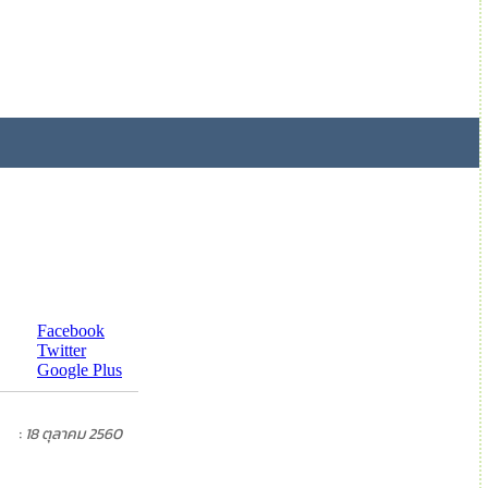
 2016 Rabbit Digital Group [Rabbit's Tale Co., Ltd. All rights reserved
Facebook
Twitter
Google Plus
:
18 ตุลาคม 2560