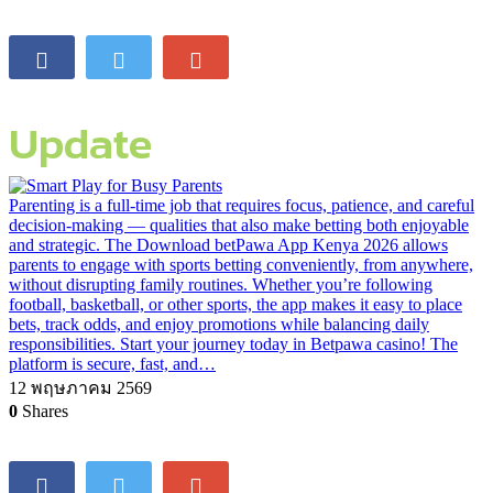
Update
Parenting is a full-time job that requires focus, patience, and careful
decision-making — qualities that also make betting both enjoyable
and strategic. The Download betPawa App Kenya 2026 allows
parents to engage with sports betting conveniently, from anywhere,
without disrupting family routines. Whether you’re following
football, basketball, or other sports, the app makes it easy to place
bets, track odds, and enjoy promotions while balancing daily
responsibilities. Start your journey today in Betpawa casino! The
platform is secure, fast, and…
12 พฤษภาคม 2569
0
Shares