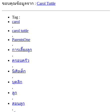
คนที่จะเข้ามาดูแลเด็กประเภทนี้ ก่อนอื่นต้องยอมรับในตัวตน
ของเด็กให้ได้ก่อน อาจจะเริ่มจากการตั้งใจฟังในสิ่งที่เค้าพูด
และคอยให้ความสนับสนุนในจุดแข็งของเด็ก
แน่นอนว่าไม่มีเด็กคนไหนบนโลกที่เหมือนกัน 100% เด็กแต่ละ
คนล้วนมีความแตกต่างกัน ประเภทของเด็กข้างต้นเป็นการ
จำแนกแบบหนึ่งเท่านั้น คุณพ่อ-คุณแม่ต้องหมั่นสังเกตและใส่ใจ
ลูกของตนเอง เพื่อให้ลูกของเราได้รับการเลี้ยงดูที่เหมาะสมและ
พัฒนาในสิ่งที่เป็นตัวตนของเค้าต่อไปในอนาคต
ขอบคุณข้อมูลจาก :
Carol Tuttle
Tag :
carol
,
carol tuttle
,
ParentsOne
,
การเลี้ยงลูก
,