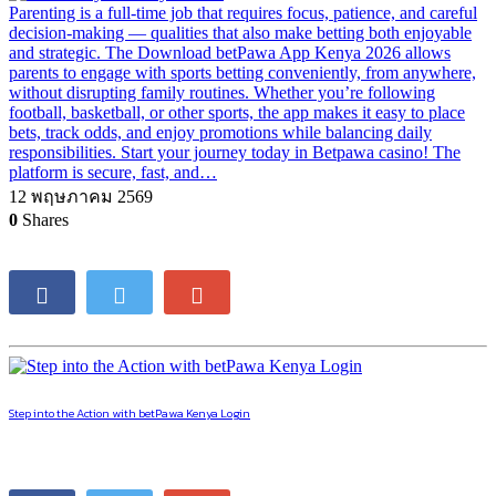
13 พฤศจิกายน 2567
0
Shares
Update
Parenting is a full-time job that requires focus, patience, and careful
decision-making — qualities that also make betting both enjoyable
and strategic. The Download betPawa App Kenya 2026 allows
parents to engage with sports betting conveniently, from anywhere,
without disrupting family routines. Whether you’re following
football, basketball, or other sports, the app makes it easy to place
bets, track odds, and enjoy promotions while balancing daily
responsibilities. Start your journey today in Betpawa casino! The
platform is secure, fast, and…
12 พฤษภาคม 2569
0
Shares