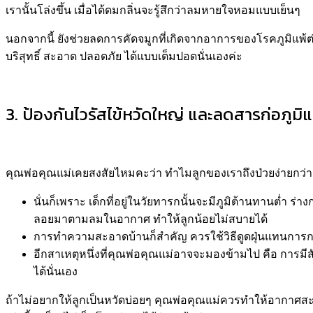
เรานั้นโล่งขึ้น เมื่อได้ดมกลิ่นจะรู้สึกว่าลมหายใจหอมแบบเย็นๆ
นอกจากนี้ ยังช่วยลดการคัดจมูกที่เกิดจากอาการของโรคภูมิแพ้ต
บริสุทธิ์ สะอาด ปลอดภัย ได้แบบเต็มปอดนั่นเองค่ะ
3. ป้องกันไวรัสไข้หวัดใหญ่ และลดสารก่อภูม
คุณพ่อคุณแม่เคยสงสัยไหมคะว่า ทำไมลูกของเราถึงป่วยง่ายกว่าล
นั่นก็เพราะ เด็กที่อยู่ในวัยทารกนั้นจะมีภูมิต้านทานต่ำ ร่าง
ลอยมาตามลมในอากาศ ทำให้ลูกน้อยไม่สบายได้
การทำความสะอาดบ้านก็สำคัญ ควรใช้วิธีดูดฝุ่นแทนการกวา
อีกสาเหตุหนึ่งที่คุณพ่อคุณแม่อาจจะมองข้ามไป คือ การมีสั
ได้นั่นเอง
ถ้าไม่อยากให้ลูกเป็นหวัดบ่อยๆ คุณพ่อคุณแม่ควรทำให้อากาศสะ