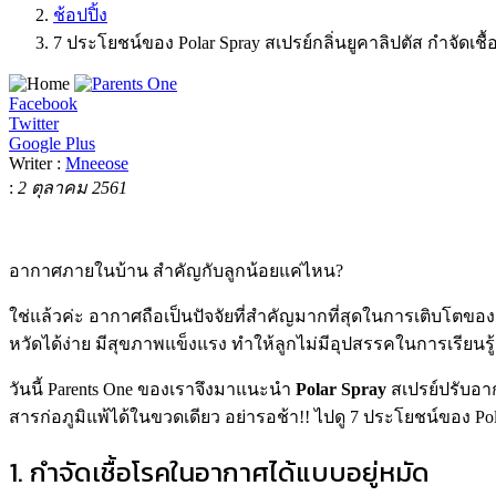
ช้อปปิ้ง
7 ประโยชน์ของ Polar Spray สเปรย์กลิ่นยูคาลิปตัส กำจัดเชื
Facebook
Twitter
Google Plus
Writer :
Mneeose
:
2 ตุลาคม 2561
อากาศภายในบ้าน สำคัญกับลูกน้อยแค่ไหน?
ใช่แล้วค่ะ อากาศถือเป็นปัจจัยที่สำคัญมากที่สุดในการเติบโตของล
หวัดได้ง่าย มีสุขภาพแข็งแรง ทำให้ลูกไม่มีอุปสรรคในการเรียนรู้สิ่
วันนี้
Parents One
ของเราจึงมาแนะนำ
Polar Spray
สเปรย์
ปรับอา
สารก่อภูมิแพ้ได้ในขวดเดียว
อย่ารอช้า
!!
ไปดู
7
ประโยชน์ของ
Pol
1. กำจัดเชื้อโรคในอากาศได้แบบอยู่หมัด