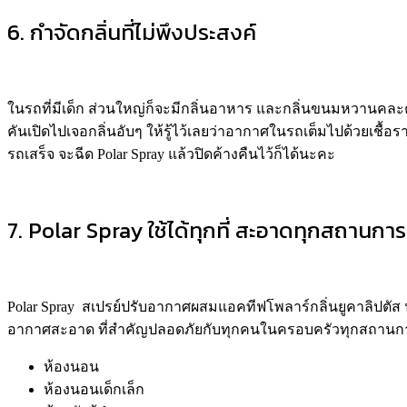
6. กำจัดกลิ่นที่ไม่พึงประสงค์
ในรถที่มีเด็ก
ส่วนใหญ่ก็จะมีกลิ่นอาหาร และกลิ่นขนมหวานคละคล
คันเปิดไปเจอกลิ่นอับๆ ให้รู้ไว้เลยว่าอากาศในรถเต็มไปด้วยเชื้
รถเสร็จ จะฉีด
Polar Spray
แล้วปิดค้างคืนไว้ก็ได้นะคะ
7. Polar Spray ใช้ได้ทุกที่ สะอาดทุกสถานกา
Polar Spray
สเปรย์
ปรับอากาศผสมแอคทีฟโพลาร์
กลิ่นยูคาลิปตัส
อากาศสะอาด ที่สำคัญปลอดภัยกับทุกคนใน
ครอบครัวทุกสถานก
ห้องนอน
ห้องนอนเด็กเล็ก