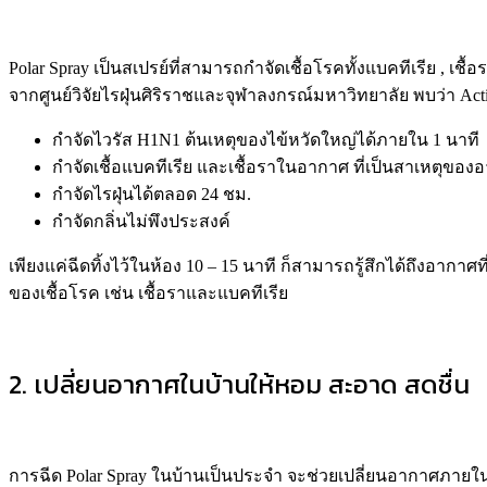
Polar Spray
เป็นสเปรย์ที่สามารถ
กำจัด
เชื้อโรค
ทั้งแบคทีเรีย
,
เชื้อ
จาก
ศูนย์วิจัยไรฝุ่น
ศิ
ริราชและจุฬา
ลงกรณ์มหาวิทยาลัย
พบว่า
Acti
กำจัด
ไวรัส
H1N1
ต้นเหตุของไข้หวัดใหญ่
ได้ภายใน
1
นาที
กำจัดเชื้อแบคทีเรีย และเชื้อราในอากาศ ที่เป็นสาเหตุของ
กำจัดไรฝุ่นได้ตลอด 24 ชม.
กำจัดกลิ่นไม่พึงประสงค์
เพียงแค่ฉีดทิ้งไว้ในห้อง 10 – 15 นาที ก็สามารถรู้สึกได้ถึงอากาศท
ของเชื้อโรค
เช่น เชื้อราและแบคทีเรีย
2. เปลี่ยนอากาศในบ้านให้หอม สะอาด สดชื่น
การฉีด Polar Spray ในบ้านเป็นประจำ จะช่วยเปลี่ยนอากาศภายในบ