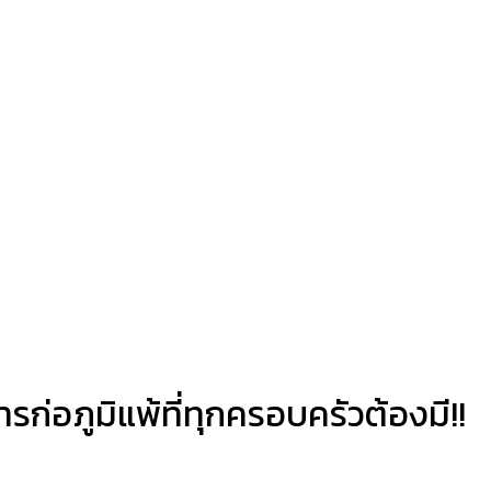
รก่อภูมิแพ้ที่ทุกครอบครัวต้องมี!!