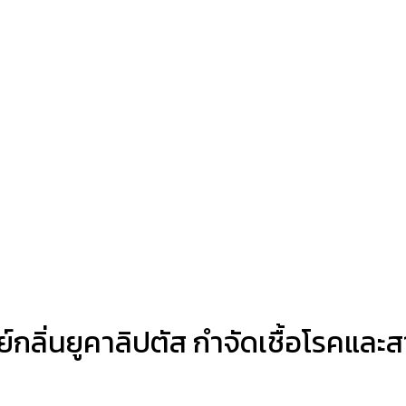
ลิ่นยูคาลิปตัส กำจัดเชื้อโรคและสา