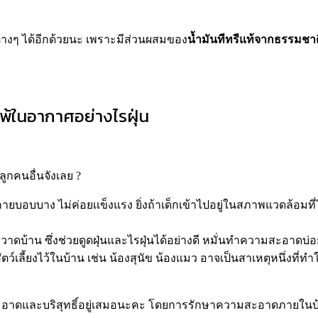
่างๆ ได้อีกด้วยนะ เพราะมีส่วนผสมของ
น้ำมันทีทรีแท้จากธรรมชา
ิแพ้ในอากาศ
อย่างไรฝุ่น
ูกคนอื่นจังเลย ?
กายบอบบาง ไม่ค่อยเเข็งแรง ยิ่งถ้าเด็กเข้าไปอยู่ในสภาพแวดล้อมที่ไม่ด
ดบ้าน ซึ่งช่วยดูดฝุ่นและไรฝุ่นได้อย่างดี หมั่นทำความสะอาดบ่
ตว์เลี้ยงไว้ในบ้าน เช่น น้องสุนัข น้องแมว อาจเป็นสาเหตุหนึ่งที่
อาดและบริสุทธิ์อยู่เสมอนะคะ โดยการรักษาความสะอาดภายในบ้าน 