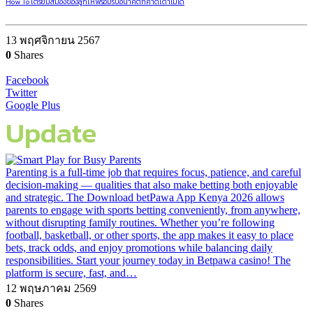
How To เตรียมสมองของลูกให้พร้อมรับอนาคตที่คาดเดาไม่ได้
13 พฤศจิกายน 2567
0
Shares
Facebook
Twitter
Google Plus
Update
Parenting is a full-time job that requires focus, patience, and careful
decision-making — qualities that also make betting both enjoyable
and strategic. The Download betPawa App Kenya 2026 allows
parents to engage with sports betting conveniently, from anywhere,
without disrupting family routines. Whether you’re following
football, basketball, or other sports, the app makes it easy to place
bets, track odds, and enjoy promotions while balancing daily
responsibilities. Start your journey today in Betpawa casino! The
platform is secure, fast, and…
12 พฤษภาคม 2569
0
Shares