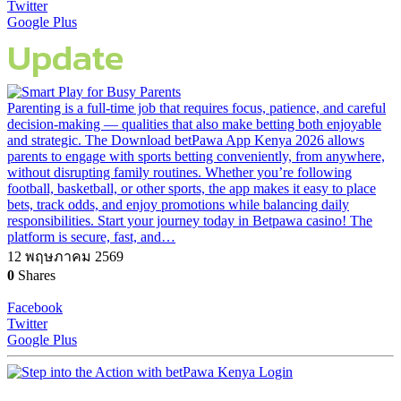
Twitter
Google Plus
Update
Parenting is a full-time job that requires focus, patience, and careful
decision-making — qualities that also make betting both enjoyable
and strategic. The Download betPawa App Kenya 2026 allows
parents to engage with sports betting conveniently, from anywhere,
without disrupting family routines. Whether you’re following
football, basketball, or other sports, the app makes it easy to place
bets, track odds, and enjoy promotions while balancing daily
responsibilities. Start your journey today in Betpawa casino! The
platform is secure, fast, and…
12 พฤษภาคม 2569
0
Shares
Facebook
Twitter
Google Plus