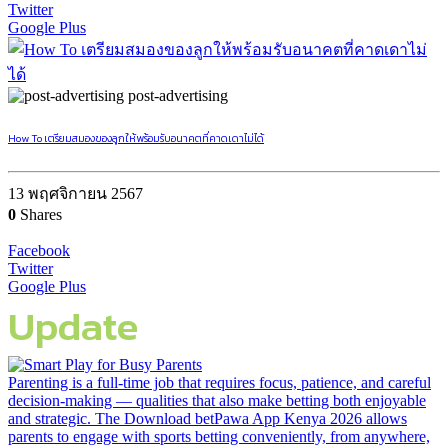
Twitter
Google Plus
post-advertising
How To เตรียมสมองของลูกให้พร้อมรับอนาคตที่คาดเดาไม่ได้
13 พฤศจิกายน 2567
0
Shares
Facebook
Twitter
Google Plus
Update
Parenting is a full-time job that requires focus, patience, and careful
decision-making — qualities that also make betting both enjoyable
and strategic. The Download betPawa App Kenya 2026 allows
parents to engage with sports betting conveniently, from anywhere,