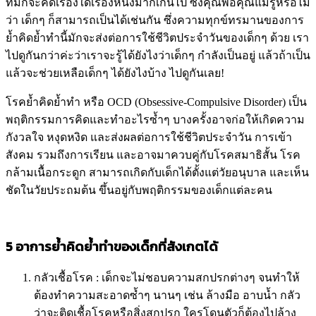
ที่มักจะคิดเรื่องใดเรื่องหนึ่งมากเกินไป ซึ่งคุณพ่อคุณแม่รู้หรือไม่
ว่า เด็กๆ ก็สามารถเป็นได้เช่นกัน ซึ่งความทุกข์ทรมานของการ
ย้ำคิดย้ำทำนี้มักจะส่งต่อการใช้ชีวิตประจำวันของเด็กๆ ด้วย เรา
ไปดูกันกว่าค่ะว่าเราจะรู้ได้ยังไงว่าเด็กๆ กำลังเป็นอยู่ แล้วถ้าเป็น
แล้วจะช่วยเหลือเด็กๆ ได้ยังไงบ้าง ไปดูกันเลย!
โรคย้ำคิดย้ำทำ หรือ OCD (Obsessive-Compulsive Disorder) เป็น
พฤติกรรมการคิดและทำอะไรซ้ำๆ บางครั้งอาจก่อให้เกิดความ
กังวลใจ หงุดหงิด และส่งผลต่อการใช้ชีวิตประจำวัน การเข้า
สังคม รวมถึงการเรียน และอาจมาควบคู่กับโรคสมาธิสั้น โรค
กล้ามเนื้อกระดูก สามารถเกิดกับเด็กได้ตั้งแต่วัยอนุบาล และเห็น
ชัดในวัยประถมต้น ขึ้นอยู่กับพฤติกรรมของเด็กแต่ละคน
5 อาการย้ำคิดย้ำทำของเด็กที่สังเกตได้
กลัวเชื้อโรค : เด็กจะไม่ชอบความสกปรกต่างๆ จนทำให้
ต้องทำความสะอาดซ้ำๆ นานๆ เช่น ล้างมือ อาบน้ำ กลัว
ว่าจะติดเชื้อโรคหรือสิ่งสกปรก ใครโดนตัวก็ต้องไปล้าง