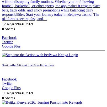
without disrupting family routines. Whether you’re following
football, basketball, or other sports, the app makes it easy to place
bets, track odds, and enjoy promotions while balancing daily
responsibilities. Start your journey today in Betpawa casino! The
platform is secure, fast, and…
12 พฤษภาคม 2569
0
Shares
Facebook
Twitter
Google Plus
Step into the Action with betPawa Kenya Login
Facebook
Twitter
Google Plus
11 พฤษภาคม 2569
0
Shares