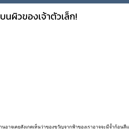
งบนผิวของเจ้าตัวเล็ก!
าจเคยสังเกตเห็นว่าของขวัญจากฟ้าของเราอาจจะมีจ้ำก้อนสีแดงสดเ