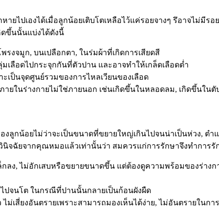
หายไปเองได้เมื่อลูกน้อยเติบโตเหลือไว้แค่รอยจางๆ รึอาจไม่มีรอยเ
ึ้นนั้นแบ่งได้ดังนี้
งจมูก, บนเปลือกตา, ในร่มผ้าที่เกิดการเสียดสี
ุ่มเลือดไปกระจุกกันที่ตัวปาน และอาจทำให้เกล็ดเลือดต่ำ
ะเป็นจุดศูนย์รวมของการไหลเวียนของเลือด
ายในร่างกายไม่ใช่ภายนอก เช่นเกิดขึ้นในหลอดลม, เกิดขึ้นในตั
ของลูกน้อยไม่ว่าจะเป็นขนาดที่ขยายใหญ่เกินไปจนน่าเป็นห่วง, ตำ
ิจฉัยจากคุณหมอแล้วเท่านั้นว่า สมควรแก่การรักษาจึงทำการรักษาค่
กลง, ไม่อักเสบหรือขยายขนาดขึ้น แต่ต้องดูความพร้อมของร่างกา
วไปจนโต ในกรณีที่ปานนั้นกลายเป็นก้อนผังผืด
ผิว ไม่เสี่ยงอันตรายเพราะสามารถมองเห็นได้ง่าย, ไม่อันตรายในกา