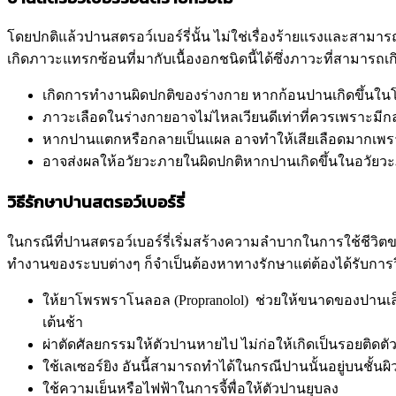
โดยปกติแล้วปานสตรอว์เบอร์รี่นั้น ไม่ใช่เรื่องร้ายแรงและสามารถ
เกิดภาวะแทรกซ้อนที่มากับเนื้องอกชนิดนี้ได้ซึ่งภาวะที่สามารถเกิดข
เกิดการทำงานผิดปกติของร่างกาย หากก้อนปานเกิดขึ้นในโพร
ภาวะเลือดในร่างกายอาจไม่ไหลเวียนดีเท่าที่ควรเพราะมีกล
หากปานแตกหรือกลายเป็นแผล อาจทำให้เสียเลือดมากเพรา
อาจส่งผลให้อวัยวะภายในผิดปกติหากปานเกิดขึ้นในอวัยวะภ
วิธีรักษาปานสตรอว์เบอร์รี่
ในกรณีที่ปานสตรอว์เบอร์รี่เริ่มสร้างความลำบากในการใช้ชีวิต
ทำงานของระบบต่างๆ ก็จำเป็นต้องหาทางรักษาแต่ต้องได้รับการวิน
ให้ยาโพรพราโนลอล (Propranolol) ช่วยให้ขนาดของปานเล็
เต้นช้า
ผ่าตัดศัลยกรรมให้ตัวปานหายไป ไม่ก่อให้เกิดเป็นรอยติดตั
ใช้เลเซอร์ยิง อันนี้สามารถทำได้ในกรณีปานนั้นอยู่บนชั้น
ใช้ความเย็นหรือไฟฟ้าในการจี้พื่อให้ตัวปานยุบลง