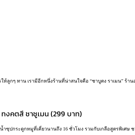
ห้ลูกๆ ทาน เรามีอีกหนึ่งร้านที่น่าสนใจคือ “ชาบูตง ราเมน” ร้าน
 ทงคตสึ ชาชูเมน (299 บาท)
ำซุปกระดูกหมูที่เคี่ยวนานถึง 16 ชั่วโมง รวมกับเกลือสูตรพิเศษ ช