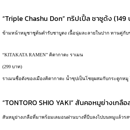
“Triple Chashu Don” ทริปเปิ้ล ชาชูด้ง (149
ข้ามหน้าหมูชาชูต้นตำรับชาบูตง เนื้อนุ่มละลายในปาก ทานคู่กับซอส
“KITAKATA RAMEN” คิตากาตะ ราเมน
(299 บาท)
ราเมนชื่อดังของเมืองคิตากาตะ น้ำซุปเป็นโชยุผสมกับกระดูกหม
“TONTORO SHIO YAKI” สันคอหมูย่างเกลือสไต
สันหมูย่างเกลือที่มาพร้อมเลมอนฝานบางที่บีบลงไปบนหมูแล้วรสชาติ