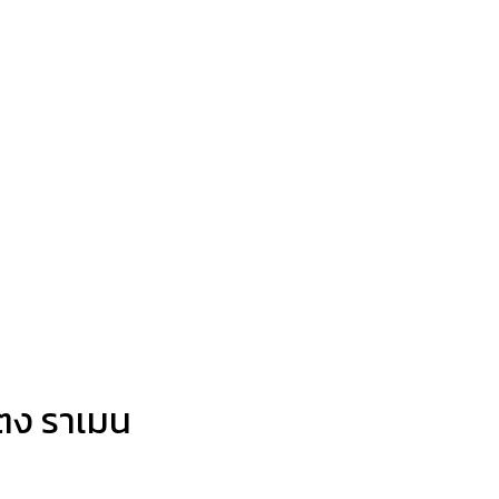
บูตง ราเมน