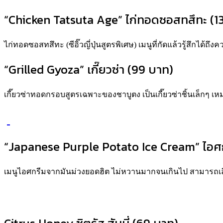
“Chicken Tatsuta Age” ไก่ทอดซอสทสึทะ (1
ไก่ทอดซอสทสึทะ (ซีอิ๊วญี่ปุ่นสูตรพิเศษ) เมนูที่กัดแล้วรู้สึกได้
“Grilled Gyoza” เกี๊ยวซ่า (99 บาท)
เกี๊ยวซ่าทอดกรอบสูตรเฉพาะของชาบูตง เป็นเกี๊ยวซ่าชิ้นเล็กๆ เ
“Japanese Purple Potato Ice Cream” ไอศก
เมนูไอศกรีมจากมันม่วงยอดฮิต ไม่หวานมากจนเกินไป สามารถเลือ