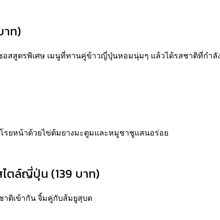
 บาท)
สูตรพิเศษ เมนูที่ทานคู่ข้าวญี่ปุ่นหอมนุ่มๆ แล้วได้รสชาติที่กำลั
ู โรยหน้าด้วยไข่ต้มยางมะตูมและหมูชาชูแสนอร่อย
ล์ญี่ปุ่น (139 บาท)
เข้ากัน จิ้มคู่กับส้มยูสุบด