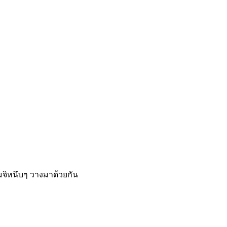
มจิหนึบๆ วางมาด้วยกัน