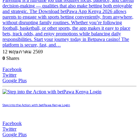
Parenting is a full-time job that requires focus, patience, and careful
decision-making — qualities that also make betting both enjoyable
and strategic. The Download betPawa App Kenya 2026 allows
parents to engage with sports betting conveniently, from anywhere,
without disrupting family routines. Whether you’re following
football, basketball, or other sports, the app makes it easy to place
bets, track odds, and enjoy promotions while balancing daily
responsibilities. Start your journey today in Betpawa casino! The
platform is secure, fast, and…
12 พฤษภาคม 2569
0
Shares
Facebook
Twitter
Google Plus
Step into the Action with betPawa Kenya Login
Facebook
Twitter
Google Plus