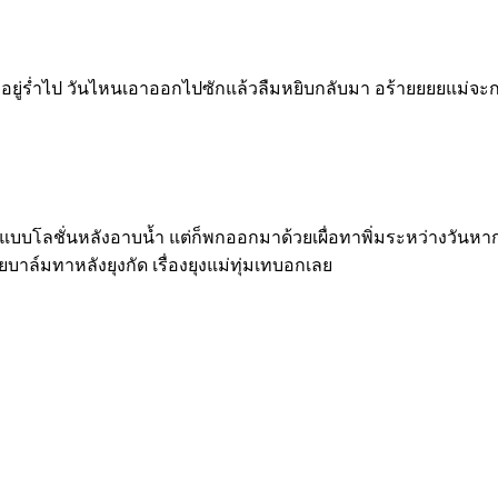
อยู่ร่ำไป วันไหนเอาออกไปซักแล้วลืมหยิบกลับมา อร้ายยยยแม่จะ
ุงแบบโลชั่นหลังอาบน้ำ แต่ก็พกออกมาด้วยเผื่อทาพิ่มระหว่างวันหาก
ยบาล์มทาหลังยุงกัด เรื่องยุงแม่ทุ่มเทบอกเลย