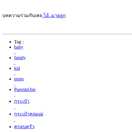
บทความร่วมกับเพจ
โอ้..มายลูก
Tag :
baby
,
family
,
kid
,
mom
,
ParentsOne
,
กระเป๋า
,
กระเป๋าคุณแม่
,
ครอบครัว