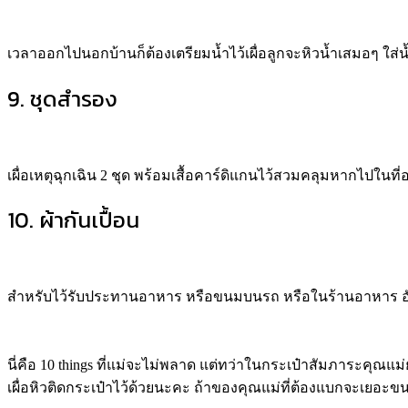
เวลาออกไปนอกบ้านก็ต้องเตรียมน้ำไว้เผื่อลูกจะหิวน้ำเสมอๆ ใส่
9. ชุดสำรอง
เผื่อเหตุฉุกเฉิน 2 ชุด พร้อมเสื้อคาร์ดิแกนไว้สวมคลุมหากไปในที
10. ผ้ากันเปื้อน
สำหรับไว้รับประทานอาหาร หรือขนมบนรถ หรือในร้านอาหาร อันนี
นี่คือ 10 things ที่แม่จะไม่พลาด แต่ทว่าในกระเป๋าสัมภาระคุณแม
เผื่อหิวติดกระเป๋าไว้ด้วยนะคะ ถ้าของคุณแม่ที่ต้องแบกจะเยอะขน