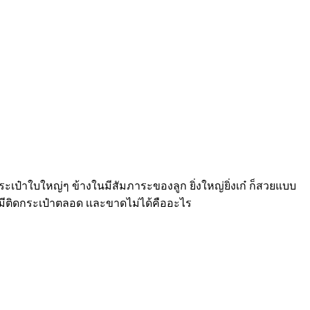
เป๋าใบใหญ่ๆ ข้างในมีสัมภาระของลูก ยิ่งใหญ่ยิ่งเก๋ ก็สวยแบบ
มีติดกระเป๋าตลอด เเละขาดไม่ได้คืออะไร