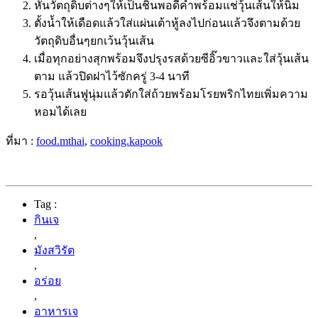
หั่นวัตถุดิบต่างๆให้เป็นชิ้นพอดีคำพร้อมแช่วุ้นเส้นให้นิ่ม
ตั้งน้ำให้เดือดแล้วใส่แผ่นเต้าหู้ลงไปก่อนแล้วจึงตามด้วย
วัตถุดิบอื่นๆยกเว้นวุ้นเส้น
เมื่อทุกอย่างสุกพร้อมจึงปรุงรสด้วยซีอิ๊วขาวและใส่วุ้นเส้น
ตาม แล้วปิดฝาไว้ซักครู่ 3-4 นาที
รอวุ้นเส้นฟูนุ่มแล้วตักใส่ถ้วยพร้อมโรยพริกไทยเพิ่มความ
หอมได้เลย
ที่มา :
food.mthai
,
cooking.kapook
Tag :
กินเจ
,
มังสวิรัต
,
อร่อย
,
อาหารเจ