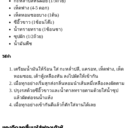
กะหล่ำปลีหั่นฝอย (1/3ถ้วย)
เห็ดฟาง (4-5 ดอก)
เห็ดหอมซอยบาง (1ต้น)
ซีอิ๊วขาว (1ช้อนโต๊ะ)
น้ำทรายทราย (1ช้อนชา)
ซุปผัก (1/2ถ้วย)
น้ำมันพืช
วิธีทำ
เตรียมน้ำมันให้ร้อน ใส่ กะหล่ำปลี, แครอท, เห็ดฟาง, เห็ด
หอมซอย, เต้าหู้เหลืองหัน ลงไปผัดให้เข้ากัน
เมื่อทุกอย่างเริ่มสุกส่งกลิ่นหอมนำเส้นหมี่เหลืองลงผัดตาม
ปรุงรสด้วยซีอิ๊วขาวและน้ำตาลทรายตามด้วยใส่น้ำซุป
แล้วผัดต่อจนน้ำแห้ง
เมื่อทุกอย่างเข้ากันดีแล้วก็ตักใส่จานได้เลย
แกงจืดลูกชิ้นเจใส่ฟองเต้าหู้