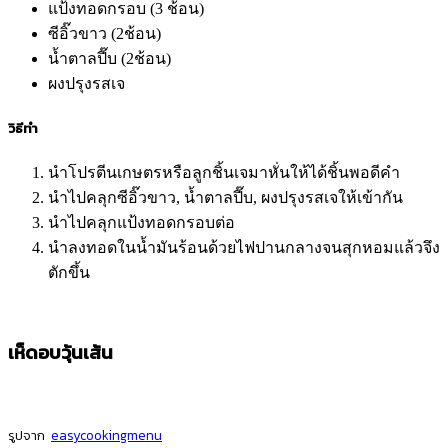
แป้งทอดกรอบ (3 ช้อน)
ซีอิ๊วขาว (2ช้อน)
น้ำตาลปี๊บ (2ช้อน)
ผงปรุงรสเจ
วิธีทำ
นำโปรตีนเกษตรหรือลูกชิ้นเจมาหั่นให้ได้ชิ้นพอดีคำ
นำไปคลุกซีอิ๊วขาว, น้ำตาลปี๊บ, ผงปรุงรสเจให้เข้ากัน
นำไปคลุกแป้งทอดกรอบต่อ
นำลงทอดในน้ำมันร้อนด้วยไฟปานกลางจนสุกหอมแล้วจึง
ตักขึ้น
เห็ดอบวุ้นเส้น
รูปจาก
easycookingmenu