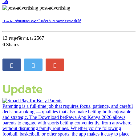
post-advertising
How To เตรียมสมองของลูกให้พร้อมรับอนาคตที่คาดเดาไม่ได้
13 พฤศจิกายน 2567
0
Shares
Update
Parenting is a full-time job that requires focus, patience, and careful
decision-making — qualities that also make betting both enjoyable
and strategic. The Download betPawa App Kenya 2026 allows
parents to engage with sports betting conveniently, from anywhere,
without disrupting family routines. Whether you’re following
football, basketball, or other sports, the app makes it easy to place