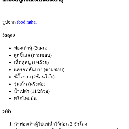
รูปจาก
food.mthai
วัตถุดิบ
ฟองเต้าหู้ (2แผ่น)
ลูกชิ้นเจ (ตามชอบ)
เห็ดหูหนู (1/4ถ้วย)
แครอทหั่นบาง (ตามชอบ)
ซีอิ๊วขาว (2ช้อนโต๊ะ)
วุ้นเส้น (ครึ่งห่อ)
น้ำเปล่า (11/2ถ้วย)
พริกไทยป่น
วิธีทำ
นำฟองเต้าหู้ไปแช่น้ำไว้ก่อน 2 ชั่วโมง