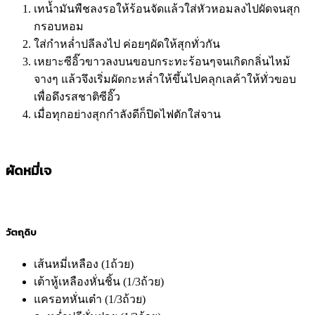
เทน้ำมันพืชลงรอให้ร้อนจัดแล้วใส่หัวหอมลงไปผัดจนสุก
กรอบหอม
ใส่กำหล่ำปลีลงไป ค่อยๆผัดให้สุกทั่วกัน
เหยาะซีอิ๊วขาวลงบนขอบกระทะร้อนๆจนเกิดกลิ่นไหม้
จางๆ แล้วจึงเริ่มผัดกะหล่ำให้ขึ้นไปคลุกเลค้าให้ทั่วขอบ
เพื่อดึงรสชาติซีอิ๊ว
เมื่อทุกอย่างสุกกำลังดีก็ปิดไฟตักใส่จาน
ผัดหมี่เจ
วัตถุดิบ
เส้นหมี่เหลือง (1ถ้วย)
เต้าหู้เหลืองหั่นชิ้น (1/3ถ้วย)
แครอทหั่นเต๋า (1/3ถ้วย)