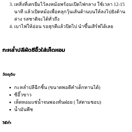
เทสิ่งที่เตรยีมไว้ลงหม้อพร้อมเปิดไฟกลาง ใช้เวลา 12-15
นาที แล้วเปิดหม้อเพื่อคลุกวุ้นเส้นด้านบนให้ลงไปยังด้าน
ล่าง รสชาติจะได้ทั่วถึง
เบาไฟให้อ่อน รอสุกดีแล้วปิดไป นำขึ้นเสิร์ฟได้เลย
กะหล่ำปลีผัดซีอิ๊วใส่เห็ดหอม
วัตถุดิบ
กะหล่ำปลีฉีกชิ้น (ขนาดพอดีคำเด็กทานได้)
ซีอิ๊วขาว
เห็ดหอมแช่น้ำจนพองหั่นฝอย ( ใส่ตามชอบ)
น้ำมันพืช
วิธีทำ