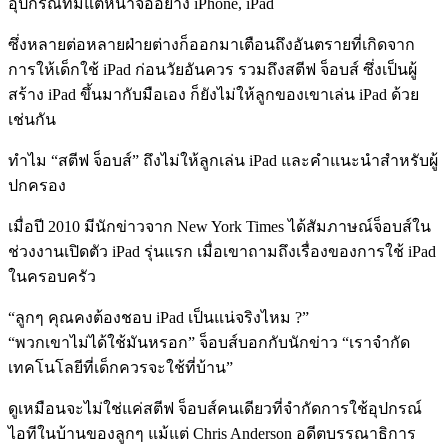
อุปกรณ์ที่มีแต่หน้าจออย่าง iPhone, iPad
ซึ่งหลายต่อหลายฝ่ายต่างก็ออกมาเตือนถึงอันตรายที่เกิดจาก
การให้เด็กใช้ iPad ก่อนวัยอันควร รวมถึงสตีฟ จ็อบส์ ซึ่งเป็นผู้
สร้าง iPad ขึ้นมากับมือเอง ก็ยังไม่ให้ลูกของเขาเล่น iPad ด้วย
เช่นกัน
ทำไม “สตีฟ จ็อบส์” ถึงไม่ให้ลูกเล่น iPad และคำแนะนำสำหรับผู้
ปกครอง
เมื่อปี 2010 มีนักข่าวจาก New York Times ได้สัมภาษณ์จ็อบส์ใน
ช่วงงานเปิดตัว iPad รุ่นแรก เมื่อเขาถามถึงเรื่องของการใช้ iPad
ในครอบครัว
“ลูกๆ คุณคงต้องชอบ iPad เป็นแน่จริงไหม ?”
“พวกเขาไม่ได้ใช้มันหรอก” จ็อบส์บอกกับนักข่าว “เราจำกัด
เทคโนโลยีที่เด็กควรจะใช้ที่บ้าน”
ดูเหมือนจะไม่ใช่แค่สตีฟ จ็อบส์คนเดียวที่จำกัดการใช้อุปกรณ์
ไอทีในบ้านของลูกๆ แม้แต่ Chris Anderson อดีตบรรณาธิการ