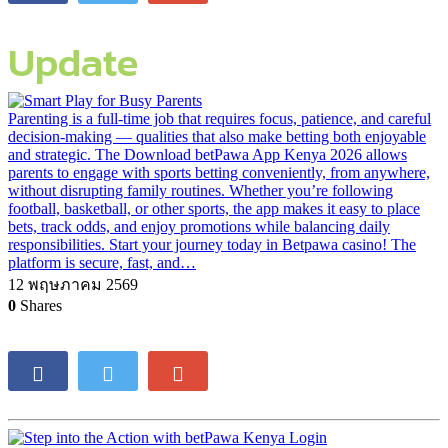
Update
Parenting is a full-time job that requires focus, patience, and careful
decision-making — qualities that also make betting both enjoyable
and strategic. The Download betPawa App Kenya 2026 allows
parents to engage with sports betting conveniently, from anywhere,
without disrupting family routines. Whether you’re following
football, basketball, or other sports, the app makes it easy to place
bets, track odds, and enjoy promotions while balancing daily
responsibilities. Start your journey today in Betpawa casino! The
platform is secure, fast, and…
12 พฤษภาคม 2569
0
Shares