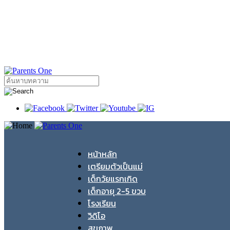
หน้าหลัก
เตรียมตัวเป็นแม่
เด็กวัยแรกเกิด
เด็กอายุ 2-5 ขวบ
โรงเรียน
วิดิโอ
สุขภาพ