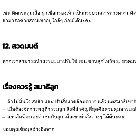
เช่น
ติดกระดุมเสื้อ
ผูกเชือกรองเท้า
เป็นกระบวนการทางความคิ
สามารถช่วยสอนเขาอยู่ใกล้ๆ
ก่อนได้นะคะ
12.
สวดมนต์
หากเราสามารถนำธรรมะมาปรับใช้
เช่น
ชวนลูกไหว้พระ
สวดมน
เรื่องควรรู้
สมาธิลูก
–
ถ้าไม่มั่นใจ
สงสัย
และปรับสิ่งแวดล้อมต่างๆ
แล้ว
แต่สมาธิเขายั
–
เมื่อต้องจัดการพฤติกรรมลูก
สิ่งที่สำคัญที่สุดคือควบคุมอารมณ
–
อย่าลืมที่จะเอ่ยคำชมกับลูก
เมื่อเขาทำสิ่งต่างๆ
ได้ดีนะคะ
ขอบคุณข้อมูลอ้างอิงจาก