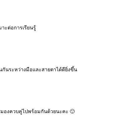
มาะต่อการเรียนรู้
นระหว่างมือและสายตาได้ดียิ่งขึ้น
กสมองควบคู่ไปพร้อมกันด้วยนะคะ
🙂