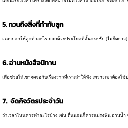
เตือนเรื่องเวลา
เพราะเด็กที่สมาธิไม่ดี
เวลาทำอะไรอาจจะช้า
อาจ
5.
ทวนถึงสิ่งที่ทำกับลูก
เวลาบอกให้ลูกทำอะไร
บอกด้วยประโยคที่สั้นกระชับ
(
ไม่ยืดยาว
6.
อ่านหนังสือนิทาน
เพื่อช่วยให้เขาจดจ่อกับเรื่องราวที่เราเล่าให้ฟัง
เพราะเขาต้องใช้
7.
จัด
กิจวัตรประจำวัน
ว่าเวลาไหนควรทำอะไรบ้าง
เช่น
ตื่นนอนก็ควรแปรงฟัน
อาบน้ำ