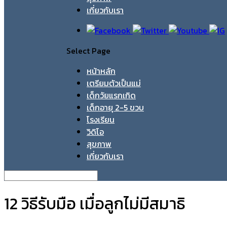
เกี่ยวกับเรา
Select Page
หน้าหลัก
เตรียมตัวเป็นแม่
เด็กวัยแรกเกิด
เด็กอายุ 2-5 ขวบ
โรงเรียน
วิดิโอ
สุขภาพ
เกี่ยวกับเรา
12 วิธีรับมือ เมื่อลูกไม่มีสมาธิ