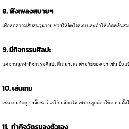
8.
ฟังเพลงสบายๆ
เพื่อลดความสับสนวุ่นวาย
ช่วยให้จิตใจสงบ
และทำให้เกิดคลื่นสมอ
9.
มีกิจกรรมศิลปะ
แค่ชวนลูกทำกิจกรรมศิลปะที่เหมาะสมตามวัยของเขา
เช่น
ปั้นแ
10.
เล่นเกม
เช่น
เกมจับคู่
ต่อจิ๊กซอว์
เลโก้
บล็อกไม้
เพราะลูก
ต้องใช้
ความตั้ง
11.
ทำกิจวัตรของตัวเอง