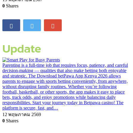
0
Shares
Update
Parenting is a full-time job that requires focus, patience, and careful
decision-making — qualities that also make betting both enjoyable
and strategic. The Download betPawa App Kenya 2026 allows
parents to engage with sports betting conveniently, from anywhere,
without disrupting family routines. Whether you’re following
football, basketball, or other sports, the app makes it easy to place
bets, track odds, and enjoy promotions while balancing daily
responsibilities. Start your journey today in Betpawa casino! The
platform is secure, fast, and…
12 พฤษภาคม 2569
0
Shares