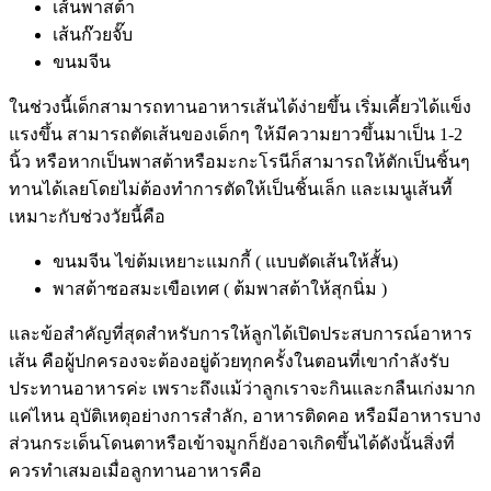
เส้นพาสต้า
เส้นก๊วยจั๊บ
ขนมจีน
ในช่วงนี้เด็กสามารถทานอาหารเส้นได้ง่ายขึ้น เริ่มเคี้ยวได้แข็ง
แรงขึ้น สามารถตัดเส้นของเด็กๆ ให้มีความยาวขึ้นมาเป็น 1-2
นิ้ว หรือหากเป็นพาสต้าหรือมะกะโรนีก็สามารถให้ตักเป็นชิ้นๆ
ทานได้เลยโดยไม่ต้องทำการตัดให้เป็นชิ้นเล็ก และเมนูเส้นที้
เหมาะกับช่วงวัยนี้คือ
ขนมจีน ไข่ต้มเหยาะแมกกี้ ( แบบตัดเส้นให้สั้น)
พาสต้าซอสมะเขือเทศ ( ต้มพาสต้าให้สุกนิ่ม )
และข้อสำคัญที่สุดสำหรับการให้ลูกได้เปิดประสบการณ์อาหาร
เส้น คือผู้ปกครองจะต้องอยู่ด้วยทุกครั้งในตอนที่เขากำลังรับ
ประทานอาหารค่ะ เพราะถึงแม้ว่าลูกเราจะกินและกลืนเก่งมาก
แค่ไหน อุบัติเหตุอย่างการสำลัก, อาหารติดคอ หรือมีอาหารบาง
ส่วนกระเด็นโดนตาหรือเข้าจมูกก็ยังอาจเกิดขึ้นได้ดังนั้นสิ่งที่
ควรทำเสมอเมื่อลูกทานอาหารคือ