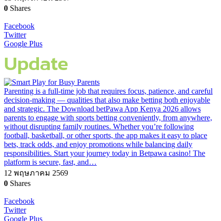
0
Shares
Facebook
Twitter
Google Plus
Update
Parenting is a full-time job that requires focus, patience, and careful
decision-making — qualities that also make betting both enjoyable
and strategic. The Download betPawa App Kenya 2026 allows
parents to engage with sports betting conveniently, from anywhere,
without disrupting family routines. Whether you’re following
football, basketball, or other sports, the app makes it easy to place
bets, track odds, and enjoy promotions while balancing daily
responsibilities. Start your journey today in Betpawa casino! The
platform is secure, fast, and…
12 พฤษภาคม 2569
0
Shares
Facebook
Twitter
Google Plus