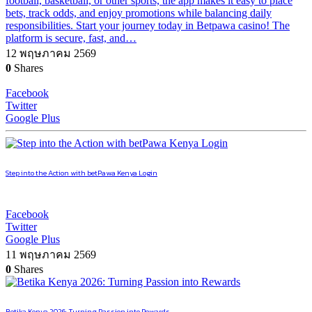
football, basketball, or other sports, the app makes it easy to place
bets, track odds, and enjoy promotions while balancing daily
responsibilities. Start your journey today in Betpawa casino! The
platform is secure, fast, and…
12 พฤษภาคม 2569
0
Shares
Facebook
Twitter
Google Plus
Step into the Action with betPawa Kenya Login
Facebook
Twitter
Google Plus
11 พฤษภาคม 2569
0
Shares
Betika Kenya 2026: Turning Passion into Rewards