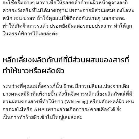
จะใช้ครีมต่างๆ มาทาเพื่อให้รอยคล้ำดำบนผิวหน้าดูจางลงก็
ควรระวังครีมที่ไม่ได้มาตรฐาน เพราะอาจมีส่วนผสมของโลหะ
หนัก เช่น ปรอท ถ้าใช้คุณแม่ใช้ติดต่อกันนานๆ นอกจากจะ
ทำให้เกิดฝ้าถาวรแล้ว ปรอทยังมีผลต่อระบบประสาท ทำให้ลูก
ในครรภ์พิการได้เลยล่ะค่ะ
หลีกเลี่ยงผลิตภัณฑ์ที่มีส่วนผสมของสารที่
ทำให้ขาวหรือผลัดผิว
ระหว่างที่คุณแม่ตั้งครรภ์นั้น ผิวจะมีการเปลี่ยนแปลงจากเดิม
บางคนจะมีผิวที่แพ้ง่ายขึ้น ดังนั้นจึงควรหลีกเลี่ยงผลิตภัฑณ์ที่มี
ส่วนผสมของสารที่ทำให้ขาว (Whitening) หรือผลัดเซลล์ผิว เช่น
กรดผลไม้หรือ AHA เพราะอาจเกิดการระคายเคืองได้ ยิ่ง
เป็นการทำร้ายผิวเข้าไปใหญ่เลยล่ะค่ะ