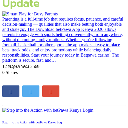
Update
Parenting is a full-time job that requires focus, patience, and careful
decision-making — qualities that also make betting both enjoyable
and strategic. The Download betPawa App Kenya 2026 allows
parents to engage with sports betting conveniently, from anywhere,
without disrupting family routines. Whether you’re following
football, basketball, or other sports, the app makes it easy to place
bets, track odds, and enjoy promotions while balancing daily
responsibilities. Start your journey today in Betpawa casino! The
platform is secure, fast, and…
12 พฤษภาคม 2569
0
Shares
Step into the Action with betPawa Kenya Login