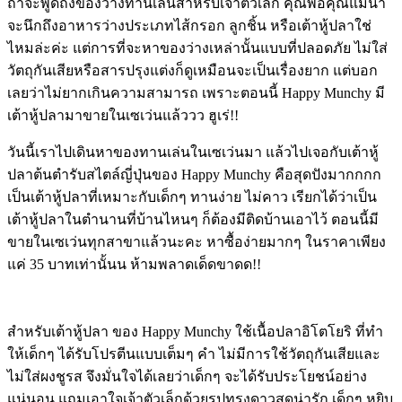
ถ้าจะพูดถึงของว่างทานเล่นสำหรับเจ้าตัวเล็ก คุณพ่อคุณแม่น่า
จะนึกถึงอาหารว่างประเภทไส้กรอก ลูกชิ้น หรือเต้าหู้ปลาใช่
ไหมล่ะค่ะ แต่การที่จะหาของว่างเหล่านั้นแบบที่ปลอดภัย ไม่ใส่
วัตถุกันเสียหรือสารปรุงแต่งก็ดูเหมือนจะเป็นเรื่องยาก แต่บอก
เลยว่าไม่ยากเกินความสามารถ เพราะตอนนี้ Happy Munchy มี
เต้าหู้ปลามาขายในเซเว่นแล้ววว ฮูเร่!!
วันนี้เราไปเดินหาของทานเล่นในเซเว่นมา แล้วไปเจอกับเต้าหู้
ปลาต้นตำรับสไตล์ญี่ปุ่นของ Happy Munchy คือสุดปังมากกกก
เป็นเต้าหู้ปลาที่เหมาะกับเด็กๆ ทานง่าย ไม่คาว เรียกได้ว่าเป็น
เต้าหู้ปลาในตำนานที่บ้านไหนๆ ก็ต้องมีติดบ้านเอาไว้ ตอนนี้มี
ขายในเซเว่นทุกสาขาแล้วนะคะ หาซื้อง่ายมากๆ ในราคาเพียง
แค่ 35 บาทเท่านั้นน ห้ามพลาดเด็ดขาดด!!
สำหรับเต้าหู้ปลา ของ Happy Munchy ใช้เนื้อปลาอิโตโยริ ที่ทำ
ให้เด็กๆ ได้รับโปรตีนแบบเต็มๆ คำ ไม่มีการใช้วัตถุกันเสียและ
ไม่ใส่ผงชูรส จึงมั่นใจได้เลยว่าเด็กๆ จะได้รับประโยชน์อย่าง
แน่นอน แถมเอาใจเจ้าตัวเล็กด้วยรูปทรงดาวสุดน่ารัก เด็กๆ หยิบ