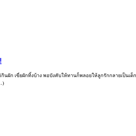
!
ินผัก เขี่ยผักทิ้งบ้าง พอบังคับให้ทานก็พลอยให้ลูกรักกลายเป็นเด็
…)